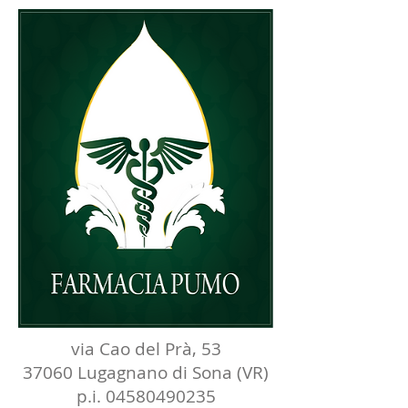
via Cao del Prà, 53
37060 Lugagnano di Sona (VR)
p.i.
04580490235