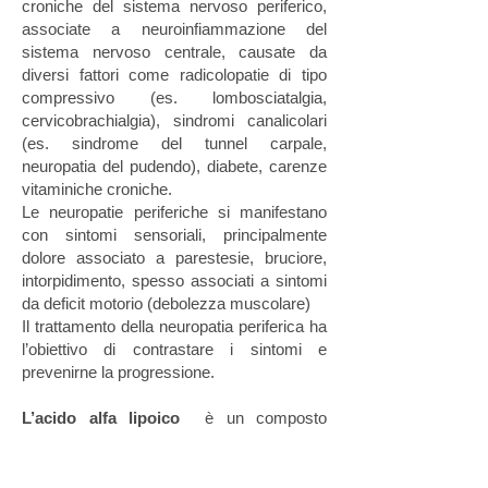
croniche del sistema nervoso periferico,
associate a neuroinfiammazione del
sistema nervoso centrale, causate da
diversi fattori come radicolopatie di tipo
compressivo (es. lombosciatalgia,
cervicobrachialgia), sindromi canalicolari
(es. sindrome del tunnel carpale,
neuropatia del pudendo), diabete, carenze
vitaminiche croniche.
Le neuropatie periferiche si manifestano
con sintomi sensoriali, principalmente
dolore associato a parestesie, bruciore,
intorpidimento, spesso associati a sintomi
da deficit motorio (debolezza muscolare)
Il trattamento della neuropatia periferica ha
l’obiettivo di contrastare i sintomi e
prevenirne la progressione.
L’acido alfa lipoico
è un composto
antiossidante, naturalmente presente nel
corpo umano che ricopre un ruolo chiave
nella protezione delle cellule dallo stress